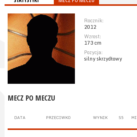
STATYSTYKI
MECZ PO MECZU
Rocznik:
2012
Wzrost:
173 cm
Pozycja:
silny skrzydłowy
MECZ PO MECZU
DATA
PRZECIWKO
WYNIK
S5
MI