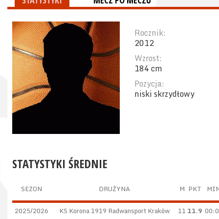
STATYSTYKI
MECZ PO MECZU
Rocznik:
2012
Wzrost:
184 cm
Pozycja:
niski skrzydłowy
STATYSTYKI ŚREDNIE
SEZON
DRUŻYNA
M
PKT
MI
2025/2026
KS Korona 1919 Radwansport Kraków
11
11.9
00: