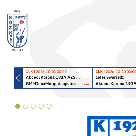
1LK
| 2026-10-03 00:00
1LK
| 2026-10-10 00:0
Akopol Korona 1919 AZS PK Kraków
Lider Swarzędz
---
GMMInoxMergerLogisticsPanteryŁańcut
---