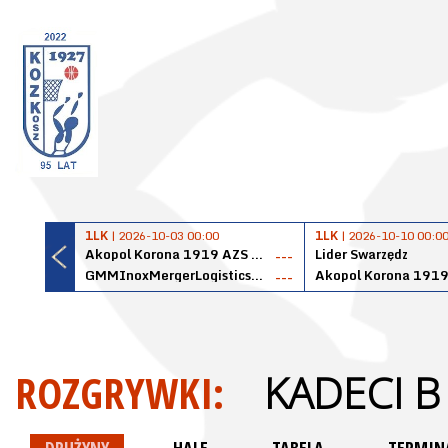
1LK
| 2026-10-03 00:00
1LK
| 2026-10-10 00:0
Akopol Korona 1919 AZS PK Kraków
Lider Swarzędz
---
GMMInoxMergerLogisticsPanteryŁańcut
---
ROZGRYWKI:
KADECI B