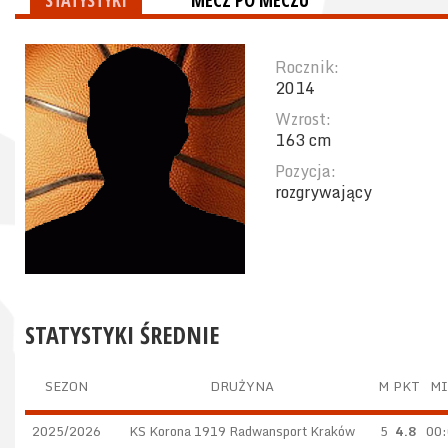
STATYSTYKI
MECZ PO MECZU
Rocznik:
2014
Wzrost:
163 cm
Pozycja:
rozgrywający
STATYSTYKI ŚREDNIE
SEZON
DRUŻYNA
M
PKT
M
2025/2026
KS Korona 1919 Radwansport Kraków
5
4.8
00: