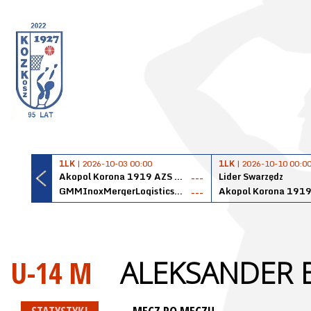
1LK
| 2026-10-03 00:00
1LK
| 2026-10-10 00:0
Akopol Korona 1919 AZS PK Kraków
Lider Swarzędz
---
GMMInoxMergerLogisticsPanteryŁańcut
---
U-14 M
ALEKSANDER 