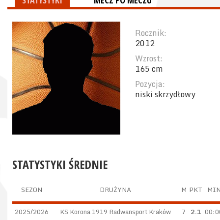
STATYSTYKI
MECZ PO MECZU
Rocznik:
2012
Wzrost:
165 cm
Pozycja:
niski skrzydłowy
STATYSTYKI ŚREDNIE
SEZON
DRUŻYNA
M
PKT
MI
2025/2026
KS Korona 1919 Radwansport Kraków
7
2.1
00:0