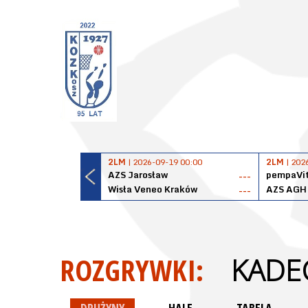
2LM
| 2026-09-19 00:00
2LM
| 202
AZS Jarosław
pempaVit
---
Wisła Veneo Kraków
AZS AGH
---
ROZGRYWKI:
KADEC