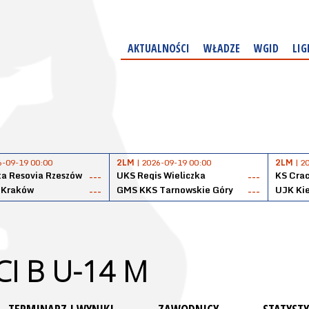
AKTUALNOŚCI
WŁADZE
WGID
LIG
6-09-19 00:00
2LM
| 2026-09-19 00:00
2LM
| 2
a Resovia Rzeszów
UKS Regis Wieliczka
KS Cra
---
---
 Kraków
GMS KKS Tarnowskie Góry
UJK Kie
---
---
I B U-14 M