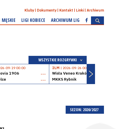
Kluby
Dokumenty
Kontakt
Linki
Archiwum
I MĘSKIE
LIGI KOBIECE
ARCHIWUM LIG
WSZYSTKIE ROZGRYWKI
026-09-19 00:00
2LM
| 2026-09-26 00:00
2LM
|
covia 1906
Wisła Veneo Kraków
AZS 
---
---
lce
MKKS Rybnik
Baske
---
---
SEZON: 2026/2027