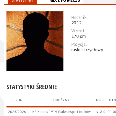
STATYSTYKI
MECZ PO MECZU
Rocznik:
2012
Wzrost:
170 cm
Pozycja:
niski skrzydłowy
STATYSTYKI ŚREDNIE
SEZON
DRUŻYNA
M
PKT
MIN
2025/2026
KS Korona 1919 Radwansport Kraków
4
2.0
00:0