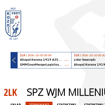
1LK
| 2026-10-03 00:00
1LK
| 2026-10-10 00:0
Akopol Korona 1919 AZS PK Kraków
Lider Swarzędz
---
GMMInoxMergerLogisticsPanteryŁańcut
---
2LK
SPZ WJM MILLEN