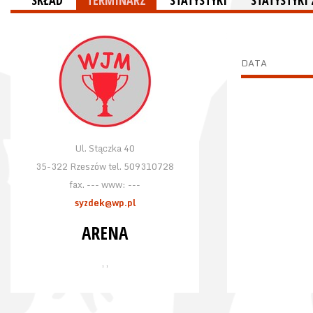
SKŁAD
TERMINARZ
STATYSTYKI
STATYSTYKI
DATA
Ul. Stączka 40
35-322 Rzeszów tel. 509310728
fax. --- www: ---
syzdek@wp.pl
ARENA
, ,