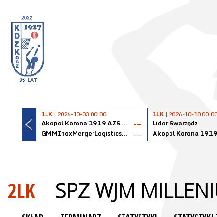
1LK
| 2026-10-03 00:00
1LK
| 2026-10-10 00:0
Akopol Korona 1919 AZS PK Kraków
Lider Swarzędz
---
GMMInoxMergerLogisticsPanteryŁańcut
---
2LK
SPZ WJM MILLEN