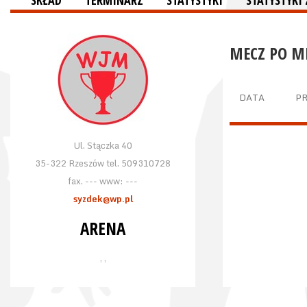
SKŁAD
TERMINARZ
STATYSTYKI
STATYSTYKI
MECZ PO M
DATA
P
Ul. Stączka 40
35-322 Rzeszów tel. 509310728
fax. --- www: ---
syzdek@wp.pl
ARENA
, ,