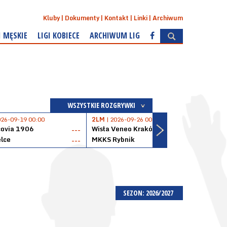
Kluby
Dokumenty
Kontakt
Linki
Archiwum
I MĘSKIE
LIGI KOBIECE
ARCHIWUM LIG
WSZYSTKIE ROZGRYWKI
026-09-19 00:00
2LM
| 2026-09-26 00:00
2LM
|
covia 1906
Wisła Veneo Kraków
AZS 
---
---
lce
MKKS Rybnik
Baske
---
---
SEZON: 2026/2027