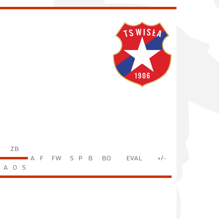
ZB
A
F
FW
S
P
B
BO
EVAL
+/-
A
O
S