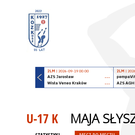
2LM
| 2026-09-19 00:00
2LM
| 202
AZS Jarosław
pempaVit
---
Wisła Veneo Kraków
AZS AGH
---
U-17 K
MAJA SŁYS