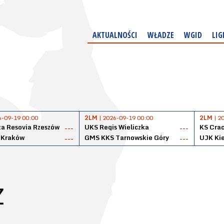
AKTUALNOŚCI
WŁADZE
WGID
LIG
6-09-19 00:00
2LM
| 2026-09-19 00:00
2LM
| 2
a Resovia Rzeszów
UKS Regis Wieliczka
KS Cra
---
---
 Kraków
GMS KKS Tarnowskie Góry
UJK Kie
---
---
Z