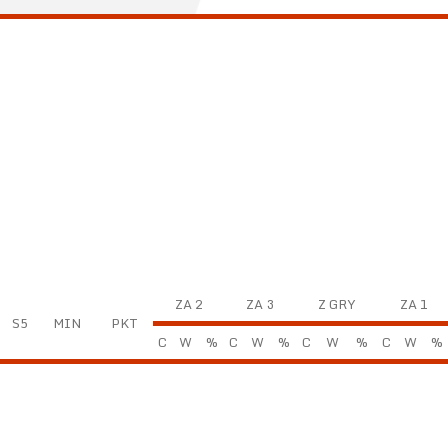
ZA 2
ZA 3
Z GRY
ZA 1
S5
MIN
PKT
C
W
%
C
W
%
C
W
%
C
W
%