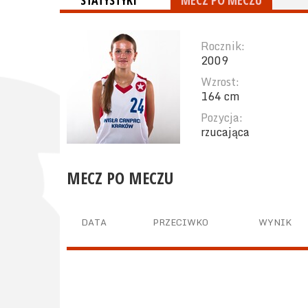
STATYSTYKI
MECZ PO MECZU
Rocznik:
2009
Wzrost:
164 cm
Pozycja:
rzucająca
MECZ PO MECZU
DATA
PRZECIWKO
WYNIK