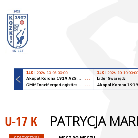
1LK
| 2026-10-03 00:00
1LK
| 2026-10-10 00:0
Akopol Korona 1919 AZS PK Kraków
Lider Swarzędz
---
GMMInoxMergerLogisticsPanteryŁańcut
---
U-17 K
PATRYCJA MAR