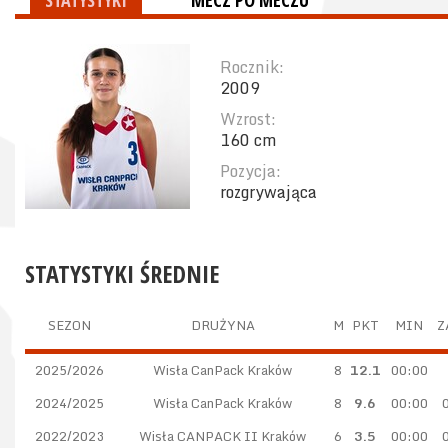
STATYSTYKI
MECZ PO MECZU
Rocznik:
2009
Wzrost:
160 cm
Pozycja:
rozgrywająca
STATYSTYKI ŚREDNIE
SEZON
DRUŻYNA
M
PKT
MIN
Z
2025/2026
Wisła CanPack Kraków
8
12.1
00:00
2024/2025
Wisła CanPack Kraków
8
9.6
00:00
0
2022/2023
Wisła CANPACK II Kraków
6
3.5
00:00
0