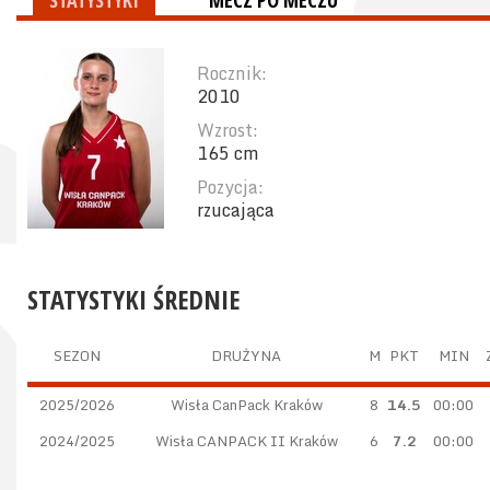
STATYSTYKI
MECZ PO MECZU
Rocznik:
2010
Wzrost:
165 cm
Pozycja:
rzucająca
STATYSTYKI ŚREDNIE
SEZON
DRUŻYNA
M
PKT
MIN
2025/2026
Wisła CanPack Kraków
8
14.5
00:00
2024/2025
Wisła CANPACK II Kraków
6
7.2
00:00