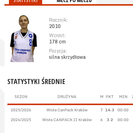
STATYSTYKI
MECZ PO MECZU
Rocznik:
2010
Wzrost:
178 cm
Pozycja:
silna skrzydłowa
STATYSTYKI ŚREDNIE
SEZON
DRUŻYNA
M
PKT
MIN
2025/2026
Wisła CanPack Kraków
7
14.3
00:00
2024/2025
Wisła CANPACK II Kraków
6
3.2
00:00