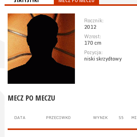
STATYSTYKI
MECZ PO MECZU
Rocznik:
2012
Wzrost:
170 cm
Pozycja:
niski skrzydłowy
MECZ PO MECZU
DATA
PRZECIWKO
WYNIK
S5
MI