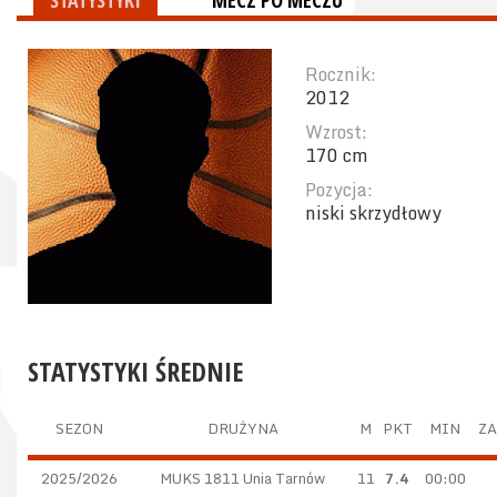
STATYSTYKI
MECZ PO MECZU
Rocznik:
2012
Wzrost:
170 cm
Pozycja:
niski skrzydłowy
STATYSTYKI ŚREDNIE
SEZON
DRUŻYNA
M
PKT
MIN
ZA
2025/2026
MUKS 1811 Unia Tarnów
11
7.4
00:00