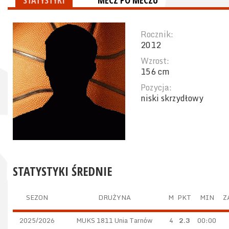
STATYSTYKI
MECZ PO MECZU
Rocznik:
2012
Wzrost:
156 cm
Pozycja:
niski skrzydłowy
STATYSTYKI ŚREDNIE
SEZON
DRUŻYNA
M
PKT
MIN
Z
2025/2026
MUKS 1811 Unia Tarnów
4
2.3
00:00