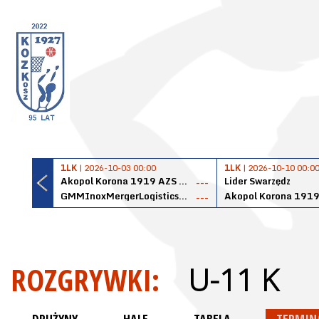
1LK
| 2026-10-03 00:00
1LK
| 2026-10-10 00:0
Akopol Korona 1919 AZS PK Kraków
Lider Swarzędz
---
GMMInoxMergerLogisticsPanteryŁańcut
---
ROZGRYWKI:
U-11 K