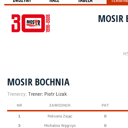
DRUŻYNY
HALE
TABELA
TERMINA
MOSIR 
HS
MOSIR BOCHNIA
Trenerzy:
Trener: Piotr Lizak
NR
ZAWODNIK
PKT
1
Roksana Zając
0
3
Michalina Węgrzyn
0