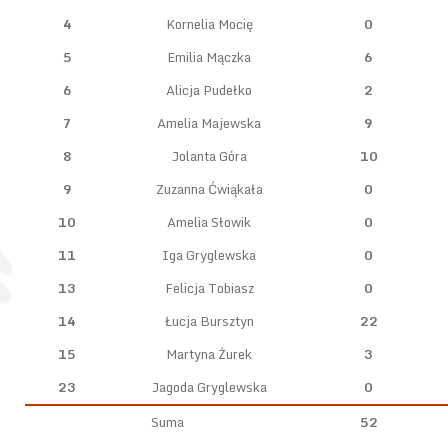
4
Kornelia Mocię
0
5
Emilia Mączka
6
6
Alicja Pudełko
2
7
Amelia Majewska
9
8
Jolanta Góra
10
9
Zuzanna Ćwiąkała
0
10
Amelia Słowik
0
11
Iga Gryglewska
0
13
Felicja Tobiasz
0
14
Łucja Bursztyn
22
15
Martyna Żurek
3
23
Jagoda Gryglewska
0
Suma
52