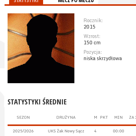
STATYSTYKI
MECZ PO MECZU
Rocznik:
2015
Wzrost:
150 cm
Pozycja:
niska skrzydłowa
STATYSTYKI ŚREDNIE
SEZON
DRUŻYNA
M
PKT
MIN
ZA 
2025/2026
UKS Żak Nowy Sącz
4
00:00