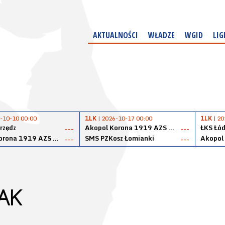
AKTUALNOŚCI
WŁADZE
WGID
LIG
-10-10 00:00
1LK
| 2026-10-17 00:00
1LK
| 20
rzędz
Akopol Korona 1919 AZS PK Kraków
ŁKS Łód
---
---
Akopol Korona 1919 AZS PK Kraków
SMS PZKosz Łomianki
---
---
AK