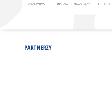
2024/2025
UKS Żak II Nowy Sącz
10
0.3
PARTNERZY