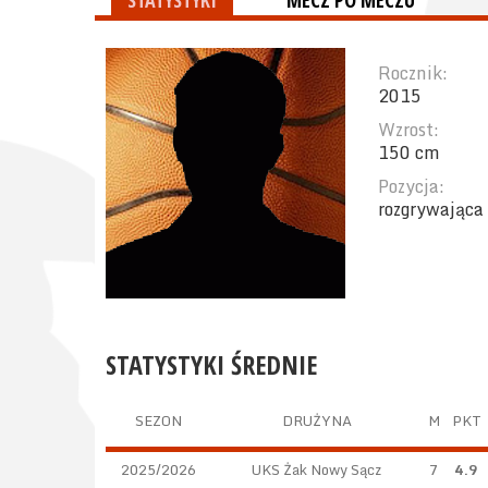
STATYSTYKI
MECZ PO MECZU
Rocznik:
2015
Wzrost:
150 cm
Pozycja:
rozgrywająca
STATYSTYKI ŚREDNIE
SEZON
DRUŻYNA
M
PKT
2025/2026
UKS Żak Nowy Sącz
7
4.9