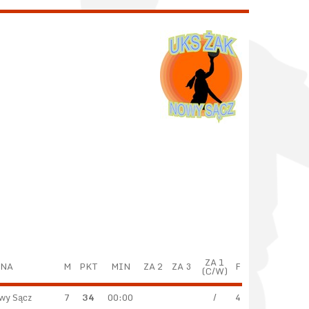
ZA 1
YNA
M
PKT
MIN
ZA 2
ZA 3
F
(C/W)
wy Sącz
7
34
00:00
/
4