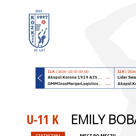
1LK
| 2026-10-03 00:00
1LK
| 2026
Akopol Korona 1919 AZS PK Kraków
Lider Swa
---
GMMInoxMergerLogisticsPanteryŁańcut
---
U-11 K
EMILY BOB