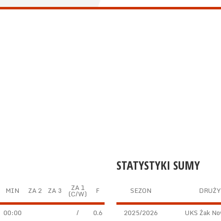
STATYSTYKI SUMY
ZA 1
MIN
ZA 2
ZA 3
F
SEZON
DRUŻ
(C/W)
00:00
/
0.6
2025/2026
UKS Żak No