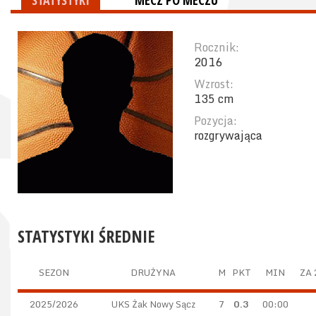
STATYSTYKI
MECZ PO MECZU
Rocznik:
2016
Wzrost:
135 cm
Pozycja:
rozgrywająca
STATYSTYKI ŚREDNIE
SEZON
DRUŻYNA
M
PKT
MIN
ZA 
2025/2026
UKS Żak Nowy Sącz
7
0.3
00:00