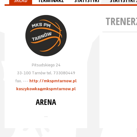
SKŁAD
TERMINARZ
STATYSTYKI
STATYSTYKI
TRENER
Piłsudskiego 24
33-100 Tarnów tel. 733080449
fax. ---
http://mkspmtarnow.pl
koszykowka@mkspmtarnow.pl
ARENA
, ,