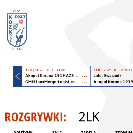
1LK
| 2026-10-03 00:00
1LK
| 2026-10-10 00:0
Akopol Korona 1919 AZS PK Kraków
Lider Swarzędz
---
GMMInoxMergerLogisticsPanteryŁańcut
---
ROZGRYWKI:
2LK