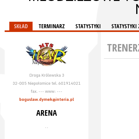
SKŁAD
TERMINARZ
STATYSTYKI
STATYSTYKI
TRENER
Droga Królewska 3
32-005 Niepołomice tel. 601914021
fax. --- www: ---
boguslaw.dymek@interia.pl
ARENA
, ,