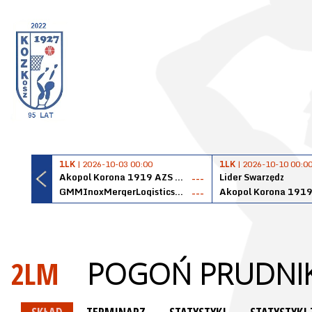
1LK
| 2026-10-03 00:00
1LK
| 2026-10-10 00:0
Akopol Korona 1919 AZS PK Kraków
Lider Swarzędz
---
GMMInoxMergerLogisticsPanteryŁańcut
---
2LM
POGOŃ PRUDNI