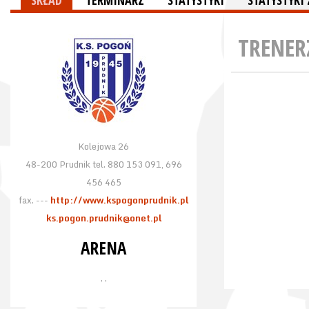
SKŁAD
TERMINARZ
STATYSTYKI
STATYSTYK
TRENER
Kolejowa 26
48-200 Prudnik tel. 880 153 091, 696
456 465
fax. ---
http://www.kspogonprudnik.pl
ks.pogon.prudnik@onet.pl
ARENA
, ,