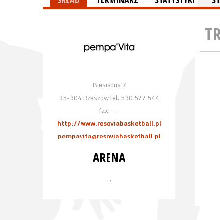
SKŁAD
TERMINARZ
STATYSTYKI
S
T
Biesiadna 7
35-304 Rzeszów tel. 530 577 544
fax. ---
http://www.resoviabasketball.pl
pempavita@resoviabasketball.pl
ARENA
, ,