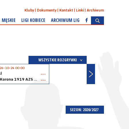
Kluby
Dokumenty
Kontakt
Linki
Archiwum
I MĘSKIE
LIGI KOBIECE
ARCHIWUM LIG
WSZYSTKIE ROZGRYWKI
26-10-24 00:00
ź
---
Akopol Korona 1919 AZS PK Kraków
---
SEZON: 2026/2027