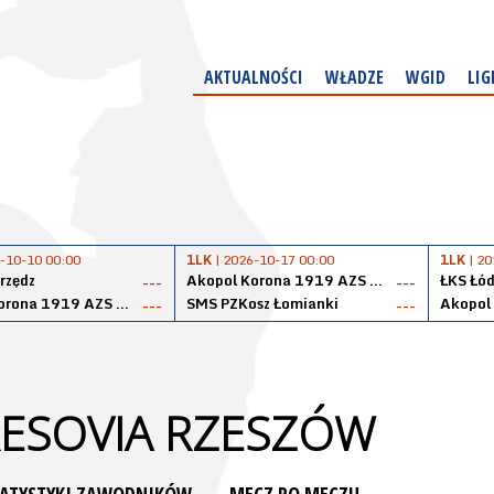
AKTUALNOŚCI
WŁADZE
WGID
LIG
-10-10 00:00
1LK
| 2026-10-17 00:00
1LK
| 20
rzędz
Akopol Korona 1919 AZS PK Kraków
ŁKS Łód
---
---
Akopol Korona 1919 AZS PK Kraków
SMS PZKosz Łomianki
---
---
PEMPAVITA RESOVIA RZESZÓW