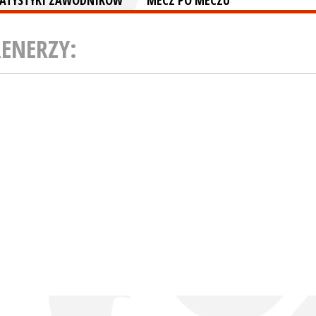
TATYSTYKI ZAWODNIKÓW
MECZ PO MECZU
RENERZY: