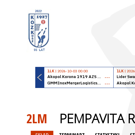
1LK
| 2026-10-03 00:00
1LK
| 2026
Akopol Korona 1919 AZS PK Kraków
Lider Swa
---
GMMInoxMergerLogisticsPanteryŁańcut
---
2LM