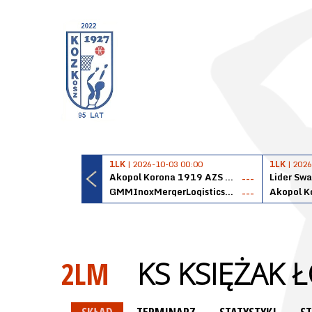
1LK
| 2026-10-03 00:00
1LK
| 2026
Akopol Korona 1919 AZS PK Kraków
Lider Swa
---
GMMInoxMergerLogisticsPanteryŁańcut
---
2LM
KS KSIĘŻAK 