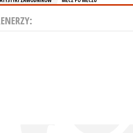
TATYSTYKI ZAWODNIKÓW
MECZ PO MECZU
RENERZY: