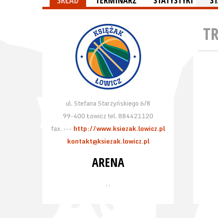
SKŁAD
TERMINARZ
STATYSTYKI
S
T
ul. Stefana Starzyńskiego 6/8
99-400 Łowicz tel. 884421120
fax. ---
http://www.ksiezak.lowicz.pl
kontakt@ksiezak.lowicz.pl
ARENA
, ,