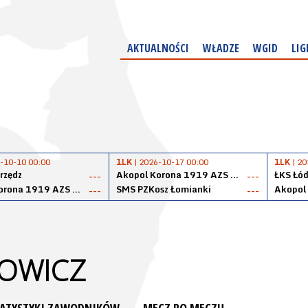
AKTUALNOŚCI
WŁADZE
WGID
LIG
-10-10 00:00
1LK
| 2026-10-17 00:00
1LK
| 20
rzędz
Akopol Korona 1919 AZS PK Kraków
ŁKS Łód
---
---
Akopol Korona 1919 AZS PK Kraków
SMS PZKosz Łomianki
---
---
ŁOWICZ