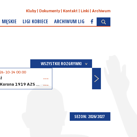
Kluby
Dokumenty
Kontakt
Linki
Archiwum
I MĘSKIE
LIGI KOBIECE
ARCHIWUM LIG
WSZYSTKIE ROZGRYWKI
26-10-24 00:00
ź
---
Akopol Korona 1919 AZS PK Kraków
---
SEZON: 2026/2027