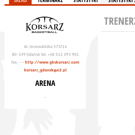
SKŁAD
TERMINARZ
STATYSTYKI
STATYSTYK
TRENER
Al. Grunwaldzka 573/14
80-339 Gdańsk tel. +48 512 393 901
fax. ---
http://www.gkskorsarz.com
korsarz_gdansk@o2.pl
ARENA
, ,