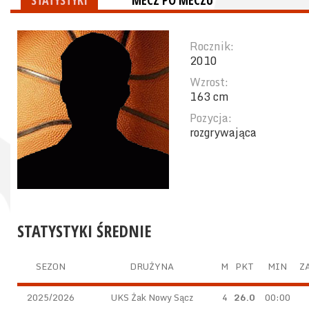
STATYSTYKI
MECZ PO MECZU
Rocznik:
2010
Wzrost:
163 cm
Pozycja:
rozgrywająca
STATYSTYKI ŚREDNIE
SEZON
DRUŻYNA
M
PKT
MIN
ZA
2025/2026
UKS Żak Nowy Sącz
4
26.0
00:00