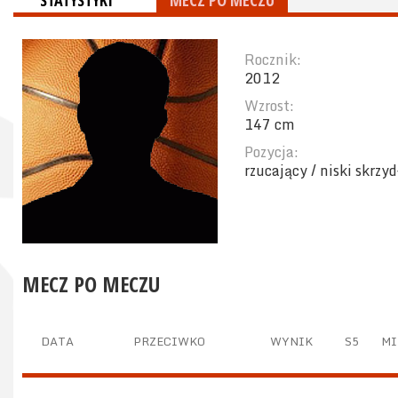
STATYSTYKI
MECZ PO MECZU
Rocznik:
2012
Wzrost:
147 cm
Pozycja:
rzucający / niski skrzy
MECZ PO MECZU
DATA
PRZECIWKO
WYNIK
S5
MI