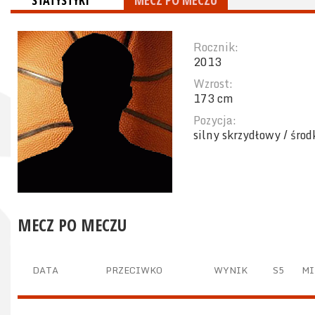
STATYSTYKI
MECZ PO MECZU
Rocznik:
2013
Wzrost:
173 cm
Pozycja:
silny skrzydłowy / śro
MECZ PO MECZU
DATA
PRZECIWKO
WYNIK
S5
MI