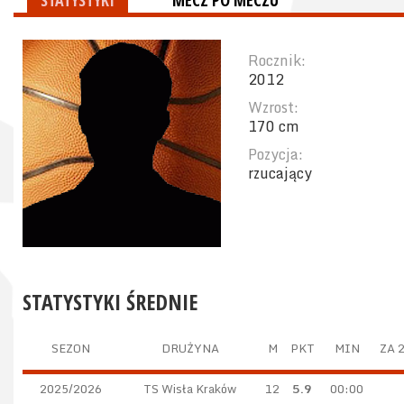
STATYSTYKI
MECZ PO MECZU
Rocznik:
2012
Wzrost:
170 cm
Pozycja:
rzucający
STATYSTYKI ŚREDNIE
SEZON
DRUŻYNA
M
PKT
MIN
ZA 
2025/2026
TS Wisła Kraków
12
5.9
00:00