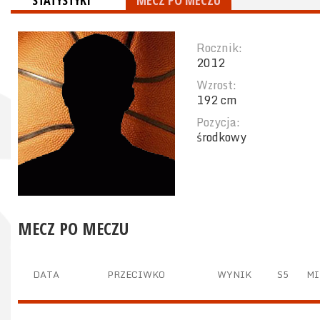
STATYSTYKI
MECZ PO MECZU
Rocznik:
2012
Wzrost:
192 cm
Pozycja:
środkowy
MECZ PO MECZU
DATA
PRZECIWKO
WYNIK
S5
MI