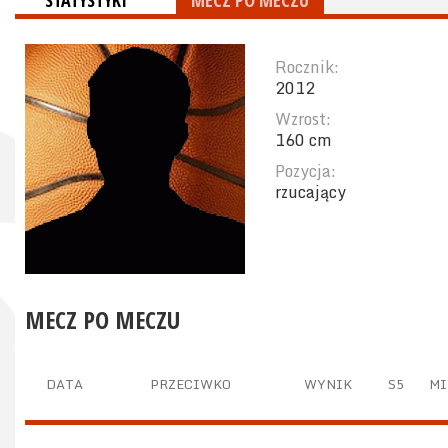
STATYSTYKI
MECZ PO MECZU
Rocznik:
2012
Wzrost:
160 cm
Pozycja:
rzucający
MECZ PO MECZU
DATA
PRZECIWKO
WYNIK
S5
MI