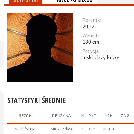
STATYSTYKI
MECZ PO MECZU
Rocznik:
2012
Wzrost:
180 cm
Pozycja:
niski skrzydłowy
STATYSTYKI ŚREDNIE
SEZON
DRUŻYNA
M
PKT
MIN
ZA 2
2025/2026
MKS Gorlice
6
0.3
00:00