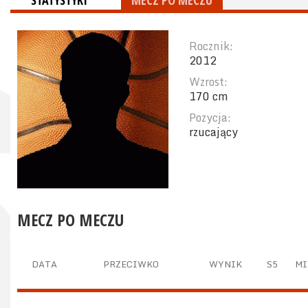
STATYSTYKI
MECZ PO MECZU
Rocznik:
2012
Wzrost:
170 cm
Pozycja:
rzucający
MECZ PO MECZU
DATA
PRZECIWKO
WYNIK
S5
MI