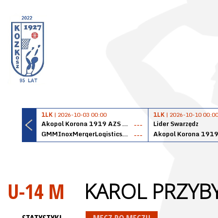
1LK
| 2026-10-03 00:00
1LK
| 2026-10-10 00:0
Akopol Korona 1919 AZS PK Kraków
Lider Swarzędz
---
GMMInoxMergerLogisticsPanteryŁańcut
---
U-14 M
KAROL PRZYB