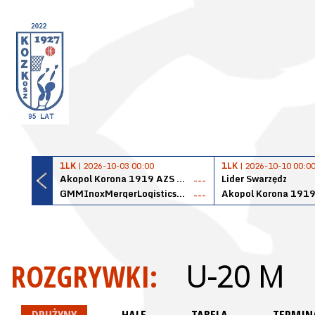
1LK
| 2026-10-03 00:00
1LK
| 2026-10-10 00:0
Akopol Korona 1919 AZS PK Kraków
Lider Swarzędz
---
GMMInoxMergerLogisticsPanteryŁańcut
---
ROZGRYWKI:
U-20 M