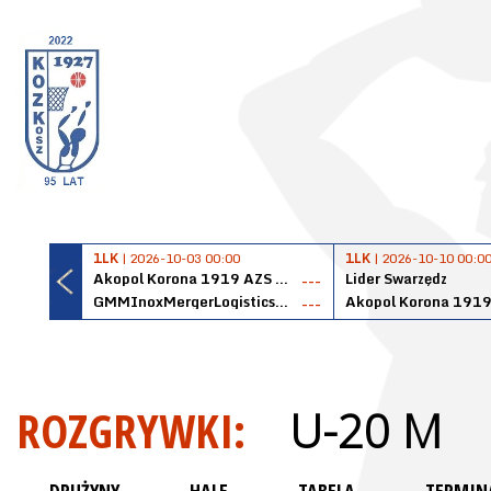
1LK
| 2026-10-03 00:00
1LK
| 2026-10-10 00:0
Akopol Korona 1919 AZS PK Kraków
Lider Swarzędz
---
GMMInoxMergerLogisticsPanteryŁańcut
---
ROZGRYWKI:
U-20 M