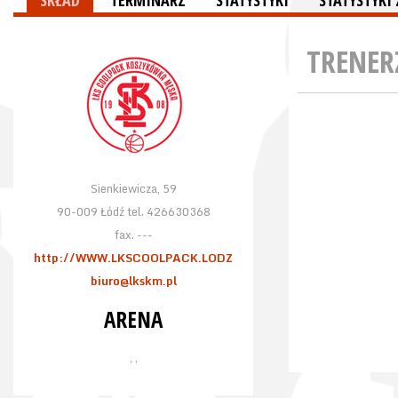
SKŁAD
TERMINARZ
STATYSTYKI
STATYSTYK
TRENER
Sienkiewicza, 59
90-009 Łódź tel. 426630368
fax. ---
http://WWW.LKSCOOLPACK.LODZ
biuro@lkskm.pl
ARENA
, ,