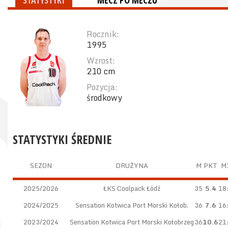
STATYSTYKI
MECZ PO MECZU
Rocznik:
1995
Wzrost:
210 cm
Pozycja:
środkowy
STATYSTYKI ŚREDNIE
SEZON
DRUŻYNA
M
PKT
M
2025/2026
ŁKS Coolpack Łódź
35
5.4
18
2024/2025
Sensation Kotwica Port Morski Kołob.
36
7.6
16
2023/2024
Sensation Kotwica Port Morski Kołobrzeg
36
10.6
21