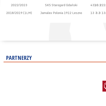
2022/2023
SKS Starogard Gdański
43
10.2
22
2018/2019 (1LM)
Jamalex Polonia 1912 Leszno
13
3.3
13
PARTNERZY