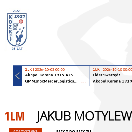
1LK
| 2026-10-03 00:00
1LK
| 2026-10-10 00:0
Akopol Korona 1919 AZS PK Kraków
Lider Swarzędz
---
GMMInoxMergerLogisticsPanteryŁańcut
---
1LM
JAKUB MOTYLEW