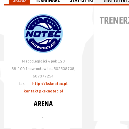
SKŁAD
TERMINARZ
STATYSTYKI
STATYSTYK
TRENER
Niepodległości 4 pok 123
88-100 Inowrocław tel. 502508738,
607077254
fax. ---
http://ksknotec.pl
kontakt@ksknotec.pl
ARENA
, ,