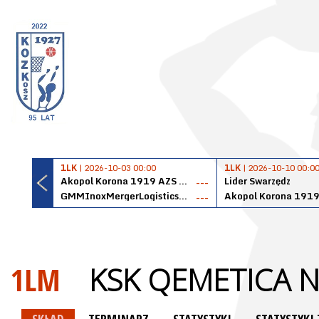
1LK
| 2026-10-03 00:00
1LK
| 2026-10-10 00:0
Akopol Korona 1919 AZS PK Kraków
Lider Swarzędz
---
GMMInoxMergerLogisticsPanteryŁańcut
---
1LM
KSK QEMETICA 