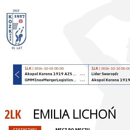
1LK
| 2026-10-03 00:00
1LK
| 2026-10-10 00:0
Akopol Korona 1919 AZS PK Kraków
Lider Swarzędz
---
GMMInoxMergerLogisticsPanteryŁańcut
---
2LK
EMILIA LICHOŃ