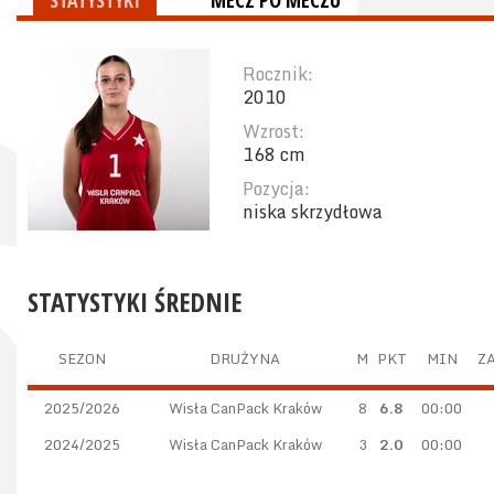
STATYSTYKI
MECZ PO MECZU
Rocznik:
2010
Wzrost:
168 cm
Pozycja:
niska skrzydłowa
STATYSTYKI ŚREDNIE
SEZON
DRUŻYNA
M
PKT
MIN
ZA
2025/2026
Wisła CanPack Kraków
8
6.8
00:00
2024/2025
Wisła CanPack Kraków
3
2.0
00:00