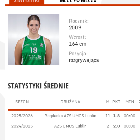
STATYSTYKI
MECZ PO MECZU
Rocznik:
2009
Wzrost:
164 cm
Pozycja:
rozgrywająca
STATYSTYKI ŚREDNIE
SEZON
DRUŻYNA
M
PKT
MIN
2025/2026
Bogdanka AZS UMCS Lublin
11
1.8
00:00
2024/2025
AZS UMCS Lublin
2
2.0
00:00