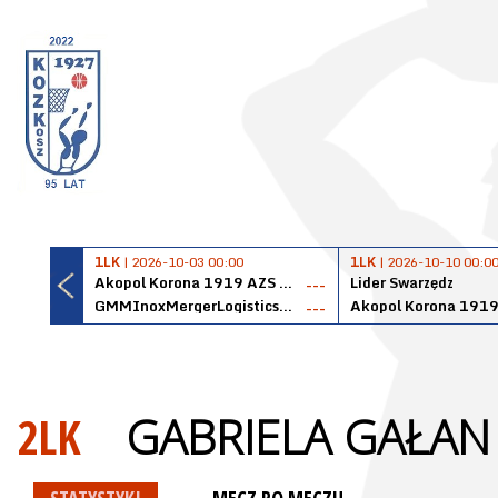
1LK
| 2026-10-03 00:00
1LK
| 2026-10-10 00:0
Akopol Korona 1919 AZS PK Kraków
Lider Swarzędz
---
GMMInoxMergerLogisticsPanteryŁańcut
---
2LK
GABRIELA GAŁAN