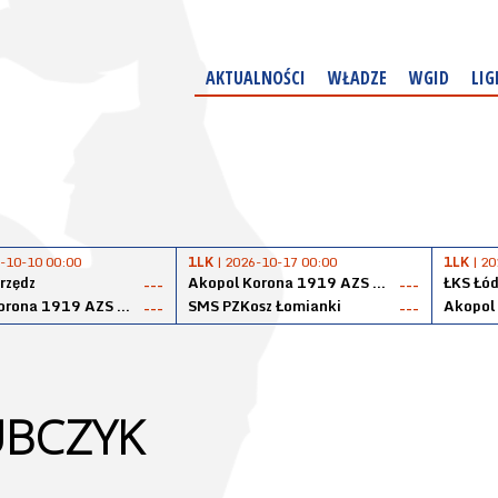
AKTUALNOŚCI
WŁADZE
WGID
LIG
-10-10 00:00
1LK
| 2026-10-17 00:00
1LK
| 20
rzędz
Akopol Korona 1919 AZS PK Kraków
ŁKS Łód
---
---
Akopol Korona 1919 AZS PK Kraków
SMS PZKosz Łomianki
---
---
UBCZYK