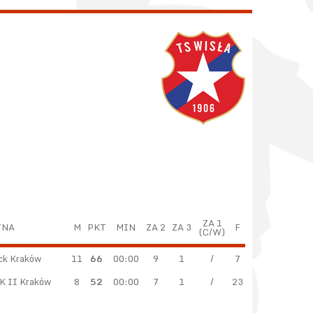
ZA 1
YNA
M
PKT
MIN
ZA 2
ZA 3
F
(C/W)
ck Kraków
11
66
00:00
9
1
/
7
 II Kraków
8
52
00:00
7
1
/
23