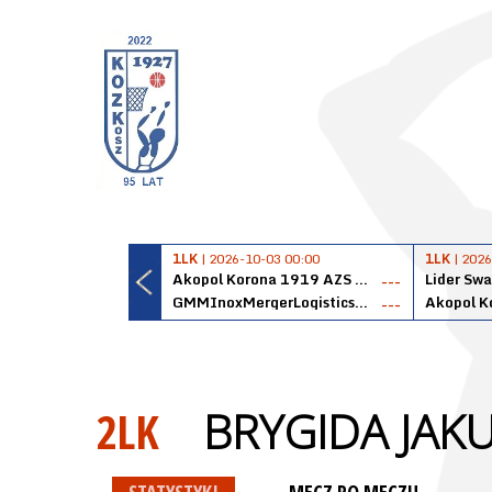
1LK
| 2026-10-03 00:00
1LK
| 2026
Akopol Korona 1919 AZS PK Kraków
Lider Swa
---
GMMInoxMergerLogisticsPanteryŁańcut
---
2LK
BRYGIDA JAK