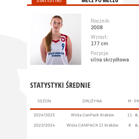
STATYSTYKI
MECZ PO MECZU
Rocznik:
2008
Wzrost:
177 cm
Pozycja:
silna skrzydłowa
STATYSTYKI ŚREDNIE
SEZON
DRUŻYNA
M
P
2024/2025
Wisła CanPack Kraków
11
6
2023/2024
Wisła CANPACK II Kraków
8
6