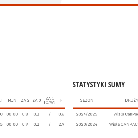
STATYSTYKI SUMY
ZA 1
KT
MIN
ZA 2
ZA 3
F
SEZON
DRUŻ
(C/W)
.0
00:00
0.8
0.1
/
0.6
2024/2025
Wisła CanPa
.5
00:00
0.9
0.1
/
2.9
2023/2024
Wisła CANPACK