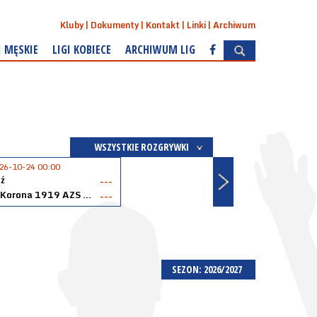
Kluby
Dokumenty
Kontakt
Linki
Archiwum
I MĘSKIE
LIGI KOBIECE
ARCHIWUM LIG
WSZYSTKIE ROZGRYWKI
26-10-24 00:00
ź
---
Akopol Korona 1919 AZS PK Kraków
---
SEZON: 2026/2027