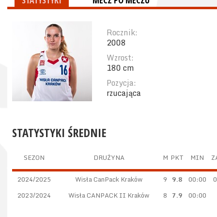
STATYSTYKI
MECZ PO MECZU
Rocznik:
2008
Wzrost:
180 cm
Pozycja:
rzucająca
STATYSTYKI ŚREDNIE
SEZON
DRUŻYNA
M
PKT
MIN
Z
2024/2025
Wisła CanPack Kraków
9
9.8
00:00
0
2023/2024
Wisła CANPACK II Kraków
8
7.9
00:00