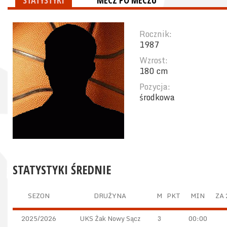
STATYSTYKI
MECZ PO MECZU
Rocznik:
1987
Wzrost:
180 cm
Pozycja:
środkowa
STATYSTYKI ŚREDNIE
SEZON
DRUŻYNA
M
PKT
MIN
ZA 
2025/2026
UKS Żak Nowy Sącz
3
00:00