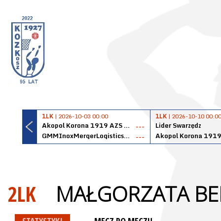
1LK
| 2026-10-03 00:00
1LK
| 2026-10-10 00:0
Akopol Korona 1919 AZS PK Kraków
Lider Swarzędz
---
GMMInoxMergerLogisticsPanteryŁańcut
---
2LK
MAŁGORZATA BE