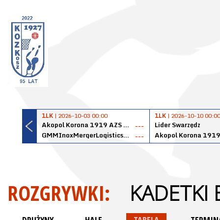
1LK
| 2026-10-03 00:00
1LK
| 2026-10-10 00:0
Akopol Korona 1919 AZS PK Kraków
Lider Swarzędz
---
GMMInoxMergerLogisticsPanteryŁańcut
---
ROZGRYWKI:
KADETKI 