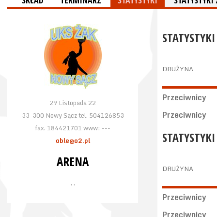
SKŁAD
TERMINARZ
STATYSTYKI
STATYSTYKI
STATYSTYKI
DRUŻYNA
Przeciwnicy
29 Listopada 22
Przeciwnicy
33-300 Nowy Sącz tel. 504126853
fax. 184421701 www: ---
STATYSTYKI
oble@o2.pl
ARENA
DRUŻYNA
, ,
Przeciwnicy
Przeciwnicy