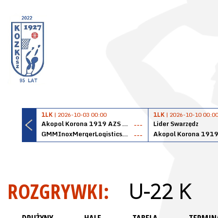
1LK
| 2026-10-03 00:00
1LK
| 2026-10-10 00:0
Akopol Korona 1919 AZS PK Kraków
Lider Swarzędz
---
GMMInoxMergerLogisticsPanteryŁańcut
---
ROZGRYWKI:
U-22 K