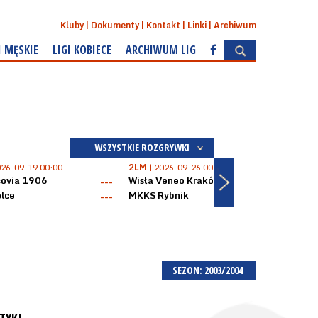
Kluby
Dokumenty
Kontakt
Linki
Archiwum
I MĘSKIE
LIGI KOBIECE
ARCHIWUM LIG
WSZYSTKIE ROZGRYWKI
026-09-19 00:00
2LM
| 2026-09-26 00:00
2LM
|
covia 1906
Wisła Veneo Kraków
AZS 
---
---
lce
MKKS Rybnik
Baske
---
---
SEZON: 2003/2004