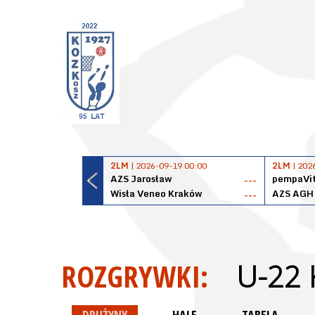
2LM
| 2026-09-19 00:00
2LM
| 202
AZS Jarosław
pempaVit
---
Wisła Veneo Kraków
AZS AGH
---
ROZGRYWKI:
U-22 