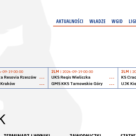
AKTUALNOŚCI
WŁADZE
WGID
LIG
6-09-19 00:00
2LM
| 2026-09-19 00:00
2LM
| 2
a Resovia Rzeszów
UKS Regis Wieliczka
KS Cra
---
---
 Kraków
GMS KKS Tarnowskie Góry
UJK Kie
---
---
K